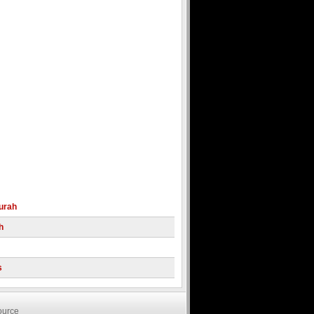
urah
h
s
ndonesia
Domain Murah
urce