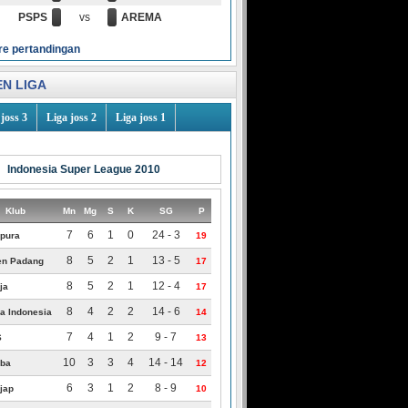
PSPS
vs
AREMA
re pertandingan
N LIGA
joss 3
Liga joss 2
Liga joss 1
Indonesia Super League 2010
Klub
Mn
Mg
S
K
SG
P
7
6
1
0
24 - 3
ipura
19
8
5
2
1
13 - 5
n Padang
17
8
5
2
1
12 - 4
ja
17
8
4
2
2
14 - 6
a Indonesia
14
7
4
1
2
9 - 7
S
13
10
3
3
4
14 - 14
iba
12
6
3
1
2
8 - 9
jap
10