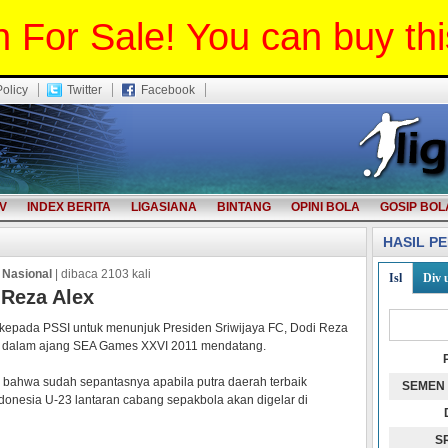
 For Sale! You can buy th
Policy
Twitter
Facebook
V
INDEX BERITA
LIGASIANA
BINTANG
OPINI BOLA
GOSIP BOL
HASIL P
 Nasional
| dibaca 2103 kali
Isl
Div 
 Reza Alex
epada PSSI untuk menunjuk Presiden Sriwijaya FC, Dodi Reza
23 dalam ajang SEA Games XXVI 2011 mendatang.
bahwa sudah sepantasnya apabila putra daerah terbaik
SEMEN
donesia U-23 lantaran cabang sepakbola akan digelar di
S