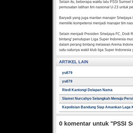
Selain itu, beberapa waktu lalu PSSI Sumse
pemusatan latihan tim nasional U-23 untuk 
Baryadi yang juga mantan manajer Sriwijaya 
memiliki kompetensi menjadi manajer tim nasi
Selain menjadi Presiden Sriwijaya FC, Dodi 
bintang' penutupan Liga Super Indonesia mu
dalam perang bintang melawan Arema Indones
satu-satunya wakil klub liga Super Indonesia
ARTIKEL LAIN
yu879
yu879
Riedl Kantongi Delapan Nama
Slamet Nurcahyo Selangkah Menuju Pers
Kepolisian Bandung Siap Amankan Laga
0
komentar untuk "PSSI S