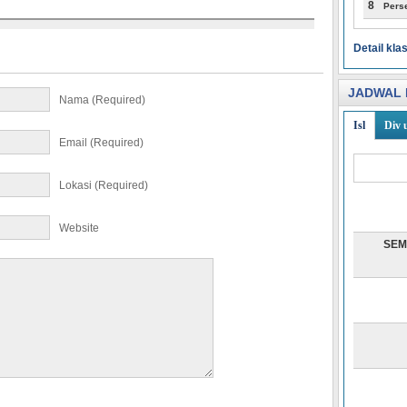
8
Pers
Detail kl
JADWAL 
Nama (required)
Isl
Div 
Email (required)
Lokasi (required)
Website
SEM