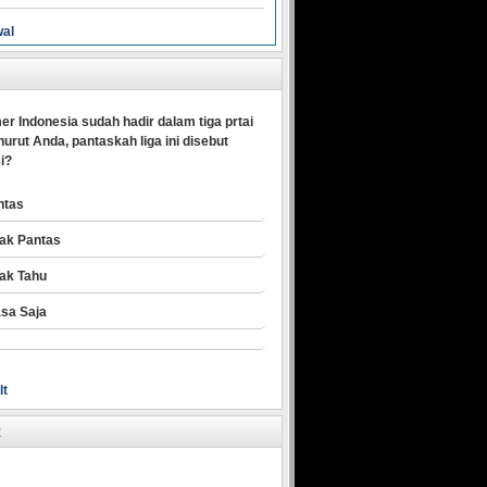
wal
er Indonesia sudah hadir dalam tiga prtai
urut Anda, pantaskah liga ini disebut
i?
ntas
dak Pantas
dak Tahu
asa Saja
lt
R