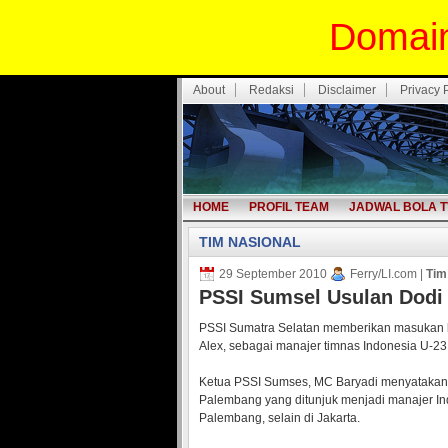
Domain
About
Redaksi
Disclaimer
Privacy 
HOME
PROFIL TEAM
JADWAL BOLA T
TIM NASIONAL
29 September 2010
Ferry/LI.com |
Tim
PSSI Sumsel Usulan Dodi
PSSI Sumatra Selatan memberikan masukan k
Alex, sebagai manajer timnas Indonesia U-
Ketua PSSI Sumses, MC Baryadi menyatakan 
Palembang yang ditunjuk menjadi manajer In
Palembang, selain di Jakarta.