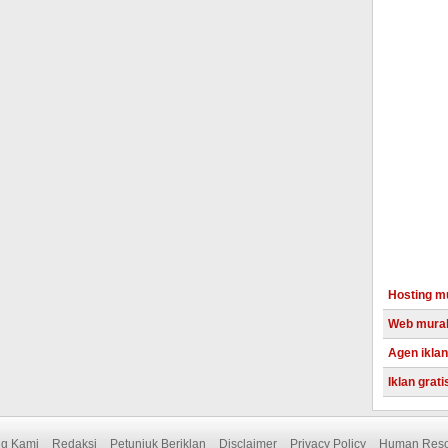
Hosting m
Web mura
Agen iklan
Iklan grati
Adsense i
Reseller 
ng Kami
Redaksi
Petunjuk Beriklan
Disclaimer
Privacy Policy
Human Reso