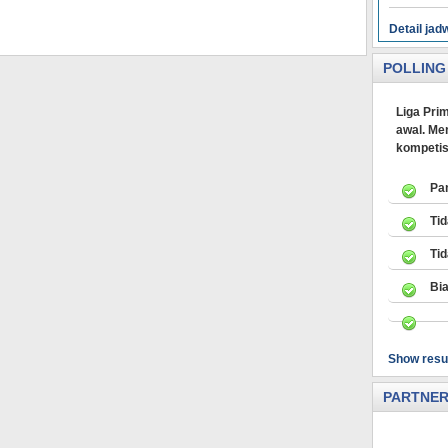
Detail jad
POLLING
Liga Prim
awal. Men
kompetis
Pa
Ti
Ti
Bi
Show resu
PARTNE