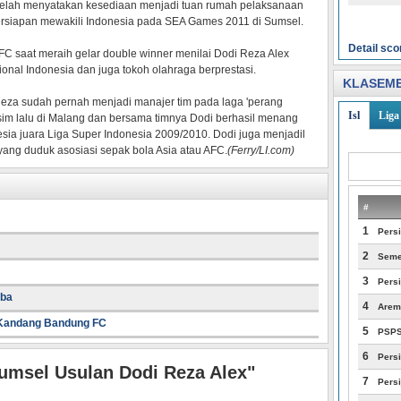
l telah menyatakan kesediaan menjadi tuan rumah pelaksanaan
persiapan mewakili Indonesia pada SEA Games 2011 di Sumsel.
Detail sco
FC saat meraih gelar double winner menilai Dodi Reza Alex
onal Indonesia dan juga tokoh olahraga berprestasi.
KLASEME
Reza sudah pernah menjadi manajer tim pada laga 'perang
Isl
Liga 
sim lalu di Malang dan bersama timnya Dodi berhasil menang
ia juara Liga Super Indonesia 2009/2010. Dodi juga menjadil
 yang duduk asosiasi sepak bola Asia atau AFC.
(Ferry/LI.com)
#
1
Pers
2
Seme
3
Persi
iba
4
Arem
 Kandang Bandung FC
5
PSP
6
Pers
umsel Usulan Dodi Reza Alex"
7
Persi