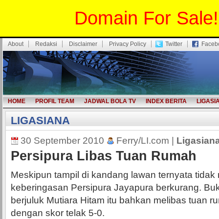
Domain For Sale!
About
Redaksi
Disclaimer
Privacy Policy
Twitter
Faceb
HOME
PROFIL TEAM
JADWAL BOLA TV
INDEX BERITA
LIGASI
LIGASIANA
30 September 2010
Ferry/LI.com |
Ligasian
Persipura Libas Tuan Rumah
Meskipun tampil di kandang lawan ternyata tida
keberingasan Persipura Jayapura berkurang. Buk
berjuluk Mutiara Hitam itu bahkan melibas tuan r
dengan skor telak 5-0.