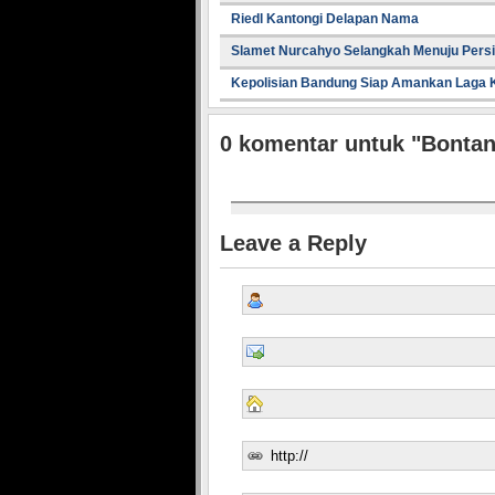
Riedl Kantongi Delapan Nama
Slamet Nurcahyo Selangkah Menuju Pers
Kepolisian Bandung Siap Amankan Laga
0
komentar untuk "Bontan
Leave a Reply