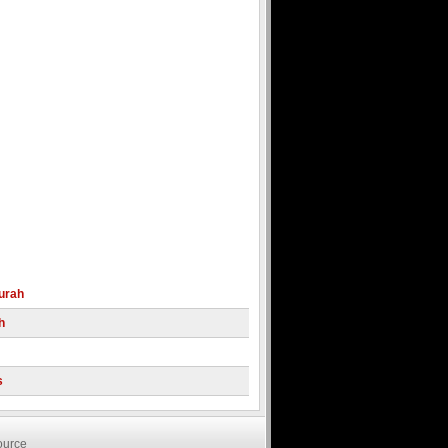
urah
h
s
ndonesia
Domain Murah
urce