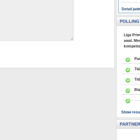
Detail jad
POLLING
Liga Prim
awal. Men
kompetis
Pa
Ti
Ti
Bi
Show resu
PARTNE