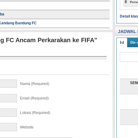
8
Pers
iba
Detail kl
 Kandang Bandung FC
JADWAL 
g FC Ancam Perkarakan ke FIFA"
Isl
Div 
SEM
Nama (required)
Email (required)
Lokasi (required)
Website