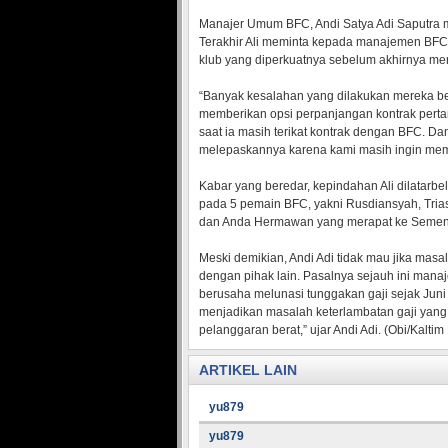
Manajer Umum BFC, Andi Satya Adi Saputra m
Terakhir Ali meminta kepada manajemen BFC
klub yang diperkuatnya sebelum akhirnya me
“Banyak kesalahan yang dilakukan mereka ber
memberikan opsi perpanjangan kontrak perta
saat ia masih terikat kontrak dengan BFC. Da
melepaskannya karena kami masih ingin mema
Kabar yang beredar, kepindahan Ali dilatarbel
pada 5 pemain BFC, yakni Rusdiansyah, Trias 
dan Anda Hermawan yang merapat ke Semen
Meski demikian, Andi Adi tidak mau jika mas
dengan pihak lain. Pasalnya sejauh ini ma
berusaha melunasi tunggakan gaji sejak Juni l
menjadikan masalah keterlambatan gaji yang 
pelanggaran berat,” ujar Andi Adi. (Obi/Kaltim
ARTIKEL LAIN
yu879
yu879