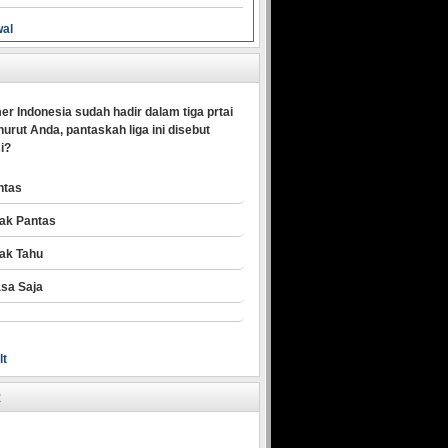
wal
er Indonesia sudah hadir dalam tiga prtai
urut Anda, pantaskah liga ini disebut
i?
ntas
dak Pantas
dak Tahu
asa Saja
lt
R