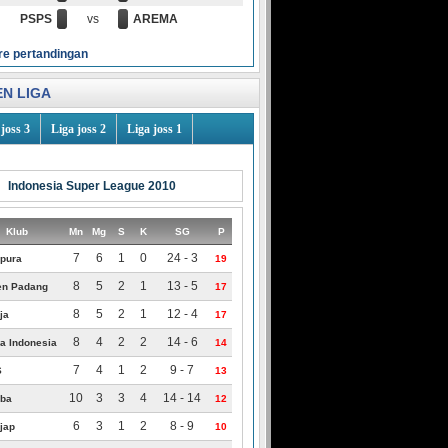
PSPS
vs
AREMA
re pertandingan
N LIGA
joss 3
Liga joss 2
Liga joss 1
Indonesia Super League 2010
Klub
Mn
Mg
S
K
SG
P
7
6
1
0
24 - 3
ipura
19
8
5
2
1
13 - 5
n Padang
17
8
5
2
1
12 - 4
ja
17
8
4
2
2
14 - 6
a Indonesia
14
7
4
1
2
9 - 7
S
13
10
3
3
4
14 - 14
iba
12
6
3
1
2
8 - 9
jap
10