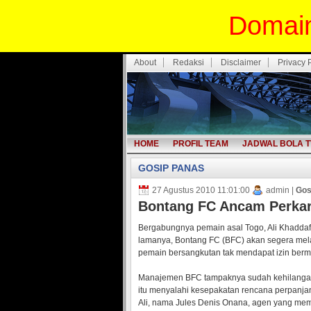
Domain
About
Redaksi
Disclaimer
Privacy 
HOME
PROFIL TEAM
JADWAL BOLA T
GOSIP PANAS
27 Agustus 2010 11:01:00
admin |
Gos
Bontang FC Ancam Perkar
Bergabungnya pemain asal Togo, Ali Khaddaf
lamanya, Bontang FC (BFC) akan segera melap
pemain bersangkutan tak mendapat izin berma
Manajemen BFC tampaknya sudah kehilangan
itu menyalahi kesepakatan rencana perpanjan
Ali, nama Jules Denis Onana, agen yang memb