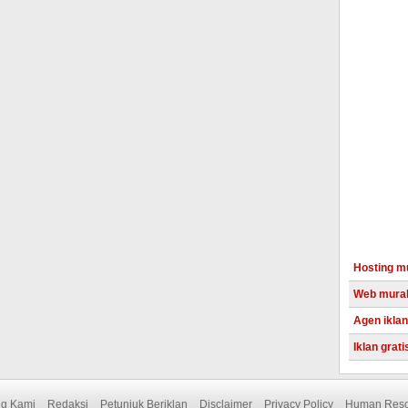
Hosting m
Web mura
Agen iklan
Iklan grati
Adsense i
Reseller 
ng Kami
Redaksi
Petunjuk Beriklan
Disclaimer
Privacy Policy
Human Reso