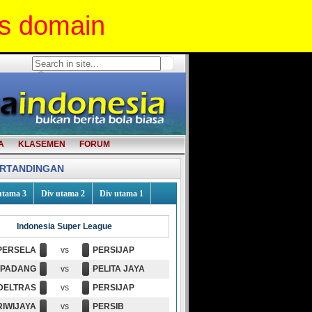
is domain
A
KLASEMEN
FORUM
ERTANDINGAN
utama 3
Div utama 2
Div utama 1
Indonesia Super League
PERSELA
vs
PERSIJAP
 PADANG
vs
PELITA JAYA
DELTRAS
vs
PERSIJAP
RIWIJAYA
vs
PERSIB