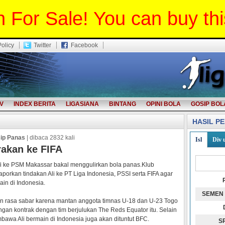
 For Sale! You can buy th
Policy
Twitter
Facebook
V
INDEX BERITA
LIGASIANA
BINTANG
OPINI BOLA
GOSIP BOL
HASIL P
ip Panas
| dibaca 2832 kali
Isl
Div 
akan ke FIFA
i ke PSM Makassar bakal menggulirkan bola panas.Klub
orkan tindakan Ali ke PT Liga Indonesia, PSSI serta FIFA agar
in di Indonesia.
SEMEN
 rasa sabar karena mantan anggota timnas U-18 dan U-23 Togo
gan kontrak dengan tim berjulukan The Reds Equator itu. Selain
awa Ali bermain di Indonesia juga akan dituntut BFC.
S