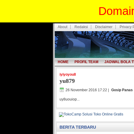
Domain
About
Redaksi
Disclaimer
Privacy 
HOME
PROFIL TEAM
JADWAL BOLA T
iyiyoyou8
yu879
26 November 2016 17:22
|
Gosip Panas
uy8uouiop...
BERITA TERBARU