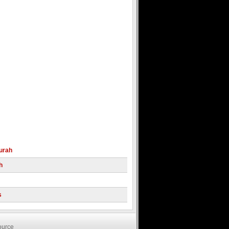
urah
h
s
ndonesia
Domain Murah
urce