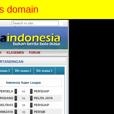
is domain
A
KLASEMEN
FORUM
ERTANDINGAN
utama 3
Div utama 2
Div utama 1
Indonesia Super League
PERSELA
vs
PERSIJAP
 PADANG
vs
PELITA JAYA
DELTRAS
vs
PERSIJAP
RIWIJAYA
vs
PERSIB