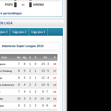
PSPS
vs
AREMA
re pertandingan
N LIGA
joss 3
Liga joss 2
Liga joss 1
Indonesia Super League 2010
Klub
Mn
Mg
S
K
SG
P
7
6
1
0
24 - 3
ipura
19
8
5
2
1
13 - 5
n Padang
17
8
5
2
1
12 - 4
ja
17
8
4
2
2
14 - 6
a Indonesia
14
7
4
1
2
9 - 7
S
13
10
3
3
4
14 - 14
iba
12
6
3
1
2
8 - 9
jap
10