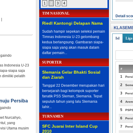
1
2
3
4
TIM NASIONAL
Detail sco
s
|
Riedl Kantongi Delapan Nama
KLASEME
Sudah hampir sepekan seleksi pemain
Timnas Indonesia U-23 gelombang
Isl
Liga 
kedua berlangsung. Gambaran siapa-
siapa saja yang akan masuk dalam
daftar pemain...
ligaindo
SUPORTER
as Indonesia U-23
#
apa-siapa saja
Slemania Gelar Bhakti Sosial
imiliki pelatih
1
dan Ziarah
Pers
2
Tanggal 22 Desember merupakan hari
Seme
bersejarah bagi kelompok suporter
3
Persi
fanatik PSS Sleman, Slemania. Tepat
nuju Persiba
sepuluh tahun yang lalu Slemania
4
Arem
lahir...
igaindo
5
PSP
TURNAMEN
met Nurcahyo,
6
Pers
tul, yang
SFC Juarai Inter Island Cup
7
Persi
ivisi Utama musim
2010