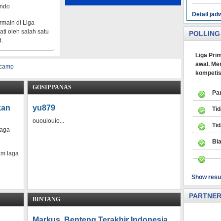
indo
Detail jad
rmain di Liga
ati oleh salah satu
POLLING
d.
Liga Prim
awal. Men
kompetis
GOSIP PANAS
Pa
kan
yu879
Ti
ououiouio...
Ti
laga
Bi
am laga
Show resu
PARTNE
BINTANG
Markus, Benteng Terakhir Indonesia