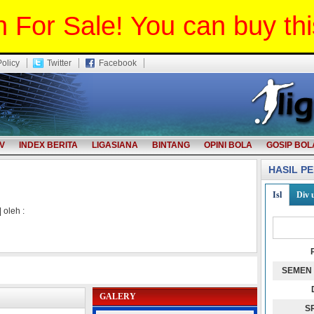
 For Sale! You can buy th
Policy
Twitter
Facebook
V
INDEX BERITA
LIGASIANA
BINTANG
OPINI BOLA
GOSIP BOL
HASIL P
Isl
Div 
| oleh :
SEMEN
GALERY
S