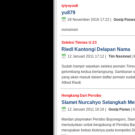
iyiyoyou8
yu879
26 November 2016 17:22
|
Gosip Pana
ououiouio
Seleksi Timnas U-23
Riedl Kantongi Delapan Nama
12 Januari 2011 17:12
|
Tim Nasional
| 
Sudah hampir sepekan seleksi pemain Timn
gelombang kedua berlangsung. Gambaran si
yang akan masuk dalam daftar pemain sudah d
Alfred Riedl.
Hengkang Dari Persibo
Slamet Nurcahyo Selangkah Me
12 Januari 2011 16:16
|
Gosip Panas
| l
Mantan playmaker Persibo Bojonegoro, Sla
memutuskan untuk bergabung di Persiba Ban
merupakan bekas klubnya pada kompetisi D