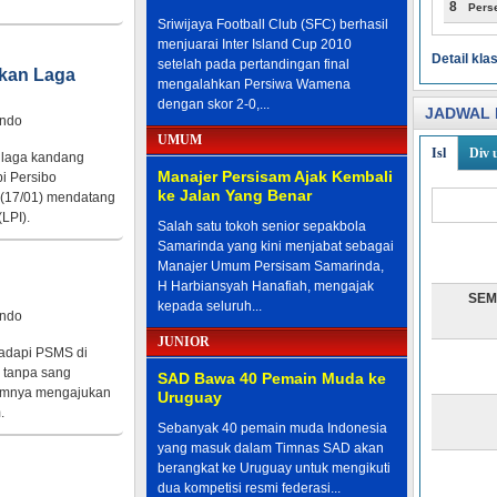
8
Pers
Sriwijaya Football Club (SFC) berhasil
menjuarai Inter Island Cup 2010
Detail kl
setelah pada pertandingan final
kan Laga
mengalahkan Persiwa Wamena
dengan skor 2-0,...
JADWAL 
indo
UMUM
Isl
Div 
a laga kandang
Manajer Persisam Ajak Kembali
i Persibo
ke Jalan Yang Benar
 (17/01) mendatang
LPI).
Salah satu tokoh senior sepakbola
Samarinda yang kini menjabat sebagai
Manajer Umum Persisam Samarinda,
H Harbiansyah Hanafiah, mengajak
SEM
kepada seluruh...
indo
JUNIOR
hadapi PSMS di
i tanpa sang
SAD Bawa 40 Pemain Muda ke
lumnya mengajukan
Uruguay
.
Sebanyak 40 pemain muda Indonesia
yang masuk dalam Timnas SAD akan
berangkat ke Uruguay untuk mengikuti
dua kompetisi resmi federasi...