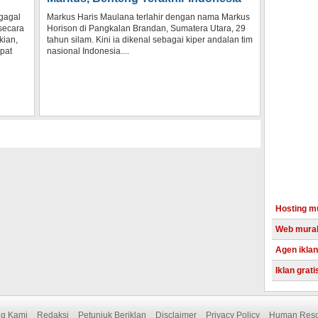
gagal
Markus Haris Maulana terlahir dengan nama Markus
 secara
Horison di Pangkalan Brandan, Sumatera Utara, 29
kian,
tahun silam. Kini ia dikenal sebagai kiper andalan tim
pat
nasional Indonesia....
Hosting m
Web mura
Agen iklan
Iklan grati
Adsense i
Reseller 
ng Kami
Redaksi
Petunjuk Beriklan
Disclaimer
Privacy Policy
Human Reso