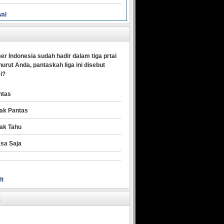
wal
er Indonesia sudah hadir dalam tiga prtai
urut Anda, pantaskah liga ini disebut
i?
ntas
dak Pantas
dak Tahu
asa Saja
lt
R