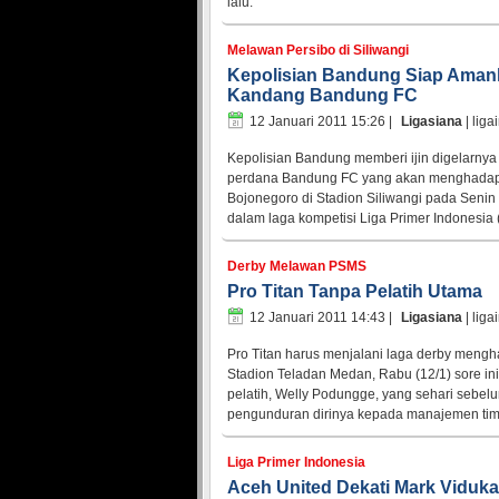
lalu.
Melawan Persibo di Siliwangi
Kepolisian Bandung Siap Aman
Kandang Bandung FC
12 Januari 2011 15:26
|
Ligasiana
| liga
Kepolisian Bandung memberi ijin digelarny
perdana Bandung FC yang akan menghadap
Bojonegoro di Stadion Siliwangi pada Senin
dalam laga kompetisi Liga Primer Indonesia (
Derby Melawan PSMS
Pro Titan Tanpa Pelatih Utama
12 Januari 2011 14:43
|
Ligasiana
| liga
Pro Titan harus menjalani laga derby meng
Stadion Teladan Medan, Rabu (12/1) sore in
pelatih, Welly Podungge, yang sehari sebe
pengunduran dirinya kepada manajemen tim
Liga Primer Indonesia
Aceh United Dekati Mark Viduka