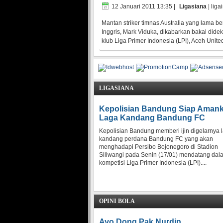
12 Januari 2011 13:35
|
Ligasiana
| liga
Mantan striker timnas Australia yang lama be
Inggris, Mark Viduka, dikabarkan bakal didek
klub Liga Primer Indonesia (LPI), Aceh Unite
LIGASIANA
Kepolisian Bandung Siap Aman
Laga Kandang Bandung FC
Kepolisian Bandung memberi ijin digelarnya 
kandang perdana Bandung FC yang akan
menghadapi Persibo Bojonegoro di Stadion
Siliwangi pada Senin (17/01) mendatang dal
kompetisi Liga Primer Indonesia (LPI)....
OPINI BOLA
Ayo Dong Pak Nurdin