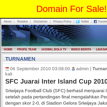
Domain For Sale!
About
Redaksi
Disclaimer
Privacy Policy
Twitter
Faceb
HOME
PROFIL TEAM
JADWAL BOLA TV
INDEX BERITA
LIGASI
TURNAMEN
06 September 2010 03:08:00
admin |
Turna
kali
SFC Juarai Inter Island Cup 201
Sriwijaya Football Club (SFC) berhasil menjuarai 
setelah pada pertandingan final mengalahkan 
dengan skor 2-0, di Stadion Gelora Sriwijaya Ja