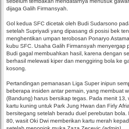
sebelum tembakan mendatarnya menusuk gawan
dijaga Galih Firmansyah.
Gol kedua SFC dicetak oleh Budi Sudarsono pad
setelah Supriyadi yang dipasang di posisi bek te
menghentikan umpan terobosan Ponaryo Astaman 
kubu SFC. Usaha Galih Firmansyah menyergap 
Budi gagal membuahkan hasil, karena dengan sek
berhasil melewati kiper dan menggiring bola ke 
kosong.
Pertandingan pemanasan Liga Super inipun semp
beberapa insiden antar pemain, yang membuat wa
(Bandung) harus bersikap tegas. Pada menit 13,
kartu kuning untuk Park Jung Hwan dan Firly Afr
bersitegang setelah beradu duel perebutan bola
80, wasit Oki Dwi memberikan kartu merah kepa
setelah menonjok muka Zaza Zecevic.
(admin)