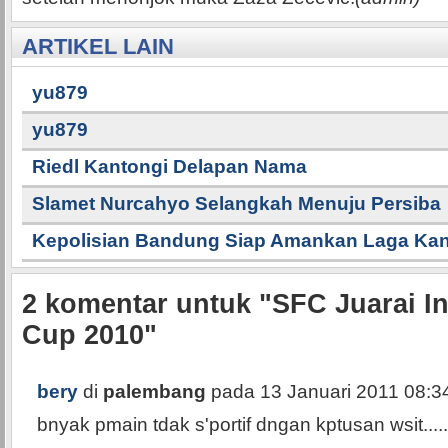
ARTIKEL LAIN
yu879
yu879
Riedl Kantongi Delapan Nama
Slamet Nurcahyo Selangkah Menuju Persiba
Kepolisian Bandung Siap Amankan Laga K
2
komentar untuk "SFC Juarai In
Cup 2010"
bery
di
palembang
pada 13 Januari 2011 08:3
bnyak pmain tdak s'portif dngan kptusan wsit....