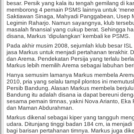
besar. Persik yang kala itu tengah gemilang di ka
memborong 4 pemain PSMS lainnya untuk ‘menem
Saktiawan Sinaga, Mahyadi Panggabean, Usep 
Legimin Raharjo. Namun sayangnya, klub terseb
masalah finansial yang cukup berat. Sehingga 
disana, Markus ‘dipulangkan’ kembali ke PSMS.
Pada akhir musim 2008, sejumlah klub besar IS
jasa Markus untuk menjadi pertahanan terakhir. D
dan Arema. Pendekatan Persija yang terlalu berl
Markus lebih memilih Arema sebagai labuhan ber
Hanya semusim lamanya Markus membela Arema
2010, pria yang selalu tampil plontos ini memutu
Persib Bandung. Alasan Markus membela berjul
Bandung itu adalah disana ia dapat bereuni den
sesama pemain timnas, yakni Nova Arianto, Eka
dan Maman Abdurahman.
Markus dikenal sebagai kiper yang tangguh meng
udara. Ditunjang tinggi badan 184 cm, ia menjadi
bagi barisan pertahanan timnya. Markus juga diken