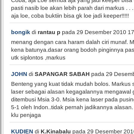
Coba, aja Loe semua aja yang jadi keeper bisa
pasti nasib loe akan lebih parah dari markus . . .
aja loe, coba buktiin bisa gk loe jadi keeper!!!!!
bongik
di
rantau p
pada 29 Desember 2010 17
menang dengan cara haram dalah ciri munaf.
kena batunya.dasar orang bodoh pinginnya pa
utk siplontos ,markus
JOHN
di
SAPANGAR SABAH
pada 29 Desemb
Benteng yang kuat tidak mudah bolos. Markus 
laser sebagai alasan kegagalannya mengawal
ditembusi Msia 3-0. Msia kena laser pada pusi
5-1 oleh Indon..tidak pernah jadikannya alasan. 
klu penjaga
KUDIEN
di
K.Kinabalu
pada 29 Desember 2010