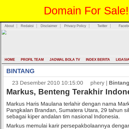
Domain For Sale!
About
Redaksi
Disclaimer
Privacy Policy
Twitter
Faceb
HOME
PROFIL TEAM
JADWAL BOLA TV
INDEX BERITA
LIGASI
BINTANG
23 Desember 2010 10:15:00
phery |
Bintan
Markus, Benteng Terakhir Indon
Markus Haris Maulana terlahir dengan nama Mark
Pangkalan Brandan, Sumatera Utara, 29 tahun sila
sebagai kiper andalan tim nasional Indonesia.
Markus memulai karir persepakbolaannya dengan 