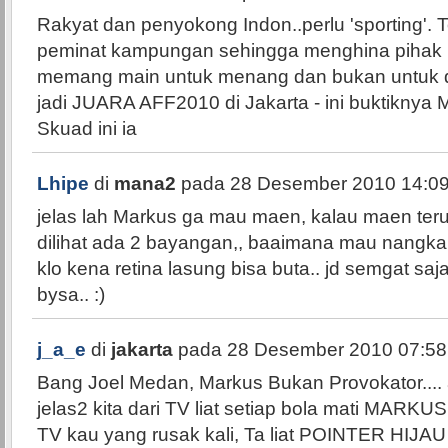
Rakyat dan penyokong Indon..perlu 'sporting'. T
peminat kampungan sehingga menghina pihak 
memang main untuk menang dan bukan untuk d
jadi JUARA AFF2010 di Jakarta - ini buktiknya 
Skuad ini ia
Lhipe
di
mana2
pada 28 Desember 2010 14:09
jelas lah Markus ga mau maen, kalau maen teru
dilihat ada 2 bayangan,, baaimana mau nangka
klo kena retina lasung bisa buta.. jd semgat sa
bysa.. :)
j_a_e
di
jakarta
pada 28 Desember 2010 07:58
Bang Joel Medan, Markus Bukan Provokator....
jelas2 kita dari TV liat setiap bola mati MARKU
TV kau yang rusak kali, Ta liat POINTER HIJ