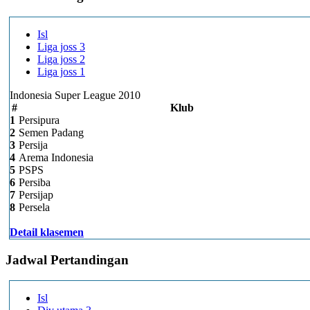
Isl
Liga joss 3
Liga joss 2
Liga joss 1
Indonesia Super League 2010
#
Klub
1
Persipura
2
Semen Padang
3
Persija
4
Arema Indonesia
5
PSPS
6
Persiba
7
Persijap
8
Persela
Detail klasemen
Jadwal Pertandingan
Isl