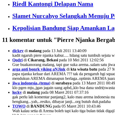
Riedl Kantongi Delapan Nama
Slamet Nurcahyo Selangkah Menuju P
Kepolisian Bandung Siap Amankan L
11
komentar untuk "Pierre Njanka Bergab
dickey
di
malang
pada 13 Juli 2011 13:40:09
kadit ngaruh piere njanka kabur..... hilang satu tumbuh sejuta 
Qodri
di
Cikarang, Bekasi
pada 10 Mei 2011 12:02:56
Gue buakanorang malang, tapi gue suka arema..salam satu 
arga anti bonrk viking aNJink
di
kta wisata batu
pada 27 M
papa njanka keluar dari AREMA ??? tak da pengaruh bgi squad s
mendukun AREMA dimanapun berlaga..optimis AREMA juara
jiwa indonesia,,(tema)
di
surabaya
pada 13 Maret 2011 00:49
klo pgen mju,,jgan jagain uang apbd,,klo bsa dana sndri(swasta),
lucky
di
malang
pada 08 Maret 2011 07:37:16
gak perlu lah komentar panjang2, kalo mau arema indonesia maj
hengkang...yah,..resiko, dibayar janji...org butuh duit.padaha
TOWO
di
BANDUNG
pada 05 Maret 2011 10:43:46
Wah kalau setia di Arema boleh tapi kalo tiga bulan tidak diga