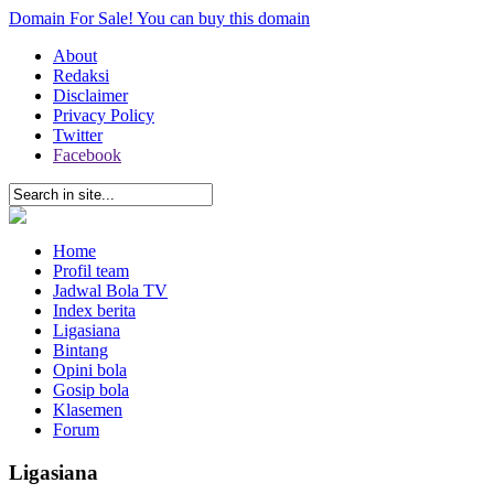
Domain For Sale! You can buy this domain
About
Redaksi
Disclaimer
Privacy Policy
Twitter
Facebook
Home
Profil team
Jadwal Bola TV
Index berita
Ligasiana
Bintang
Opini bola
Gosip bola
Klasemen
Forum
Ligasiana