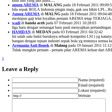
klub lain yang jadi juara.....
agung AREMA
di
MALANG
pada 18 Februari 2011 09:09:
bila sepak BOLA Indonsia pingin maju,,gak usa bikin LPI....Re
Agung AREMA
di
MALNG
pada 18 Februari 2011 09:04:48
meskipun gaji telat loyalitas pemain AREMA tetap TERJAGA...
wadi
di
banda aceh
pada 07 Februari 2011 10:28:03
liga baru dengan semangat baru pasti menyajikan pertandinga
HAMDAN
di
MEDAN
pada 03 Februari 2011 04:32:42
Ini salah satu bukti buruknya sebuah kompetisi LSI ) yg kata
bangun dengan tujuan industri sepak bola yg tentunya semua k
Aremania Anti Bonek
di
Malang
pada 19 Januari 2011 11:12
Tidak mungkin pemain - pemain pilar AREMA keluar dari AR
1
Leave a Reply
Nama (required)
Email (required)
Lokasi (required)
Website