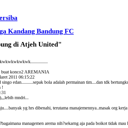
ersiba
aga Kandang Bandung FC
ung di Atjeh United"
wkwkwkwkwkwk...............
jiwa buat konco2 AREMANIA
aret 2011 06:15:22
ingo edan..........sepak bola adalah permainan tim....dan tdk bertung
 !
:31
,,lebih mndri...
u....banyak yg hrs dibenahi, terutama manajemennya..masak org kerja d
ji?bagaimana managemen arema nih?sekarng aja pada boikot tidak mau ke 