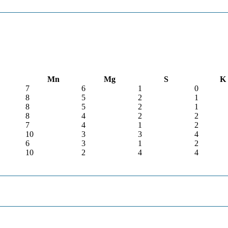
Mn
Mg
S
K
7
6
1
0
8
5
2
1
8
5
2
1
8
4
2
2
7
4
1
2
10
3
3
4
6
3
1
2
10
2
4
4