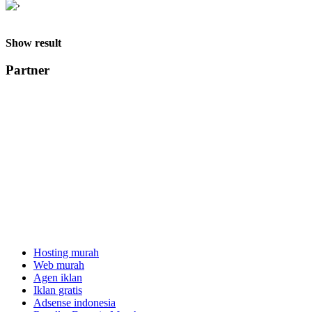
Show result
Partner
Hosting murah
Web murah
Agen iklan
Iklan gratis
Adsense indonesia
Reseller Domain Murah