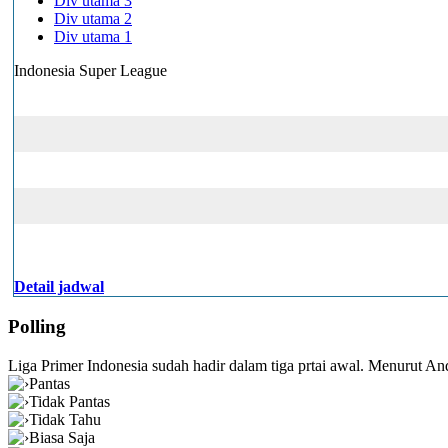
Div utama 3
Div utama 2
Div utama 1
Indonesia Super League
Detail jadwal
Polling
Liga Primer Indonesia sudah hadir dalam tiga prtai awal. Menurut And
Pantas
Tidak Pantas
Tidak Tahu
Biasa Saja